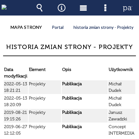
pane
Wyszukiwarka
Narzędzia
Menu
Menu
główne
szczegóło
MAPA STRONY
Portal
historia zmian strony - Projekty
HISTORIA ZMIAN STRONY - PROJEKTY
Data
Element
Opis
Użytkownik
modyfikacji
2022-05-13
Projekty
Publikacja
Michał
18:21:21
Dudek
2022-05-13
Projekty
Publikacja
Michał
18:20:09
Dudek
2019-08-21
Projekty
Publikacja
Janusz
19:15:26
Zawadzki
2019-06-27
Projekty
Publikacja
Concept
12:12:05
INTERMEDIA