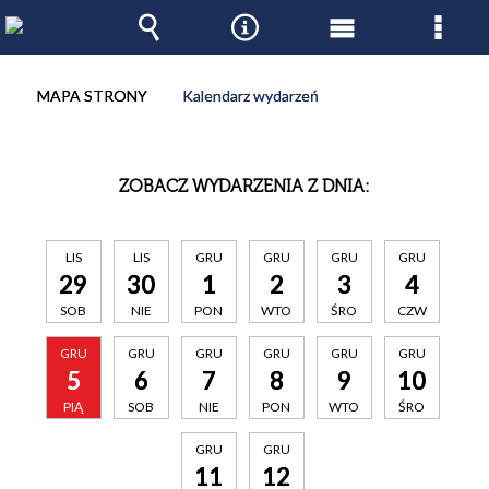
Wyszukiwarka
Narzędzia
Menu
Men
główne
szcz
MAPA STRONY
Kalendarz wydarzeń
ZOBACZ WYDARZENIA Z DNIA:
LIS
LIS
GRU
GRU
GRU
GRU
29
30
1
2
3
4
SOB
NIE
PON
WTO
ŚRO
CZW
GRU
GRU
GRU
GRU
GRU
GRU
5
6
7
8
9
10
PIĄ
SOB
NIE
PON
WTO
ŚRO
GRU
GRU
11
12