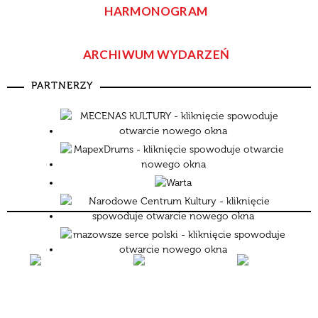
—
HARMONOGRAM
Data
ARCHIWUM WYDARZEŃ
Miejsce
Organizator
Promowane